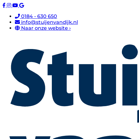
0184 - 630 650
info@stuijenvandijk.nl
Naar onze website ›