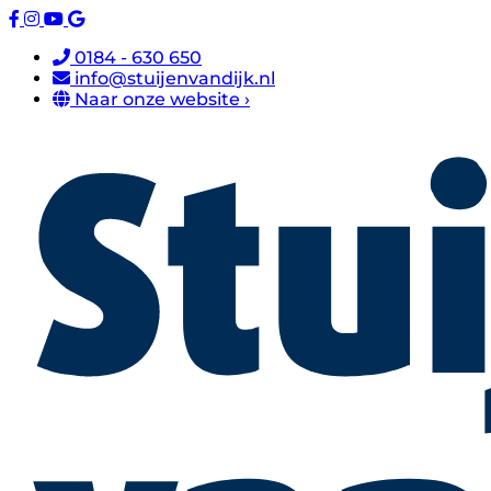
0184 - 630 650
info@stuijenvandijk.nl
Naar onze website ›