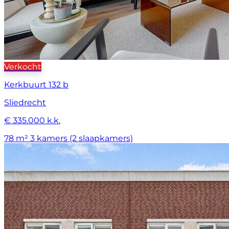
Verkocht
Kerkbuurt 132 b
Sliedrecht
€ 335.000 k.k.
78 m²
3 kamers (2 slaapkamers)