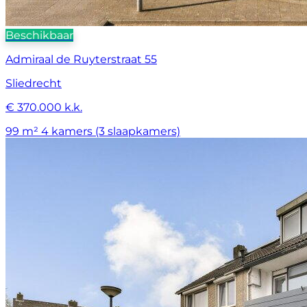
Beschikbaar
Admiraal de Ruyterstraat 55
Sliedrecht
€ 370.000 k.k.
99 m²
4 kamers (3 slaapkamers)