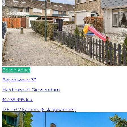
Beschikbaar
Baijensweer 33
Hardinxveld-Giessendam
€ 439.995 k.k.
136 m²
7 kamers (6 slaapkamers)