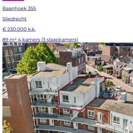
Baanhoek 355
Sliedrecht
€ 230.000 k.k.
89 m²
4 kamers (3 slaapkamers)