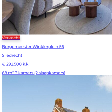
Verkocht
Burgemeester Winklerplein 56
Sliedrecht
€ 292.500 k.k.
68 m²
3 kamers (2 slaapkamers)