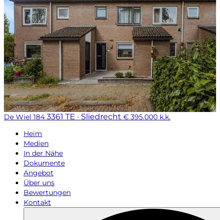
3361 TE · Sliedrecht
De Wiel 184
€ 395.000 k.k.
Heim
Medien
In der Nähe
Dokumente
Angebot
Über uns
Bewertungen
Kontakt