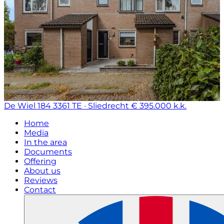
De Wiel 184
3361 TE · Sliedrecht
€ 395.000 k.k.
Home
Media
In the area
Documents
Offering
About us
Reviews
Contact