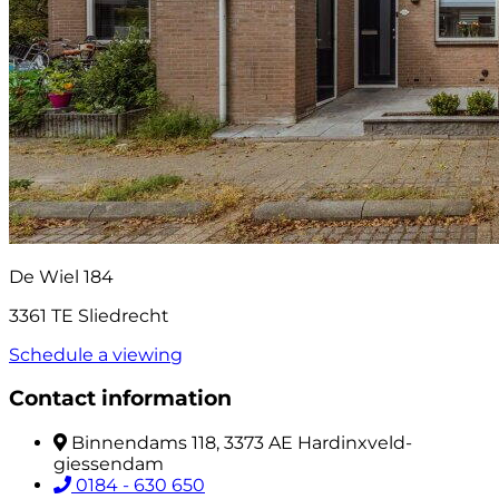
De Wiel 184
3361 TE Sliedrecht
Schedule a viewing
Contact information
Binnendams 118, 3373 AE Hardinxveld-
giessendam
0184 - 630 650